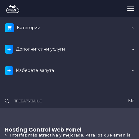
Tog
nav
Категории
Дополнителни услуги
Изберете валута
Hosting Control Web Panel
Interfaz más atractiva y mejorada. Para los que aman la